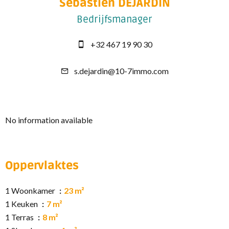
Sébastien DEJARDIN
Bedrijfsmanager
+32 467 19 90 30
s.dejardin@10-7immo.com
No information available
Oppervlaktes
1 Woonkamer
23 m²
1 Keuken
7 m²
1 Terras
8 m²