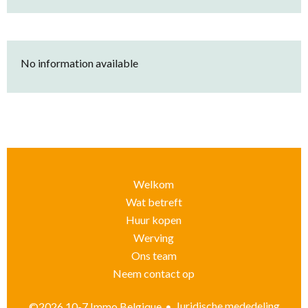
No information available
Welkom
Wat betreft
Huur kopen
Werving
Ons team
Neem contact op
Juridische mededeling
©2026 10-7 Immo Belgique