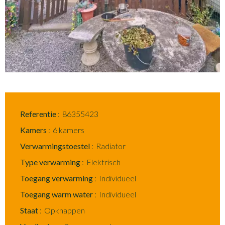
Referentie
86355423
Kamers
6 kamers
Verwarmingstoestel
Radiator
Type verwarming
Elektrisch
Toegang verwarming
Individueel
Toegang warm water
Individueel
Staat
Opknappen