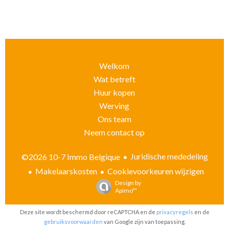
Welkom
Wat betreft
Huur kopen
Werving
Ons team
Neem contact op
Juridische mededeling
©2026 10-7 Immo Belgique
Makelaarskosten
Cookievoorkeuren wijzigen
Design by
Apimo™
Deze site wordt beschermd door reCAPTCHA en de
privacyregels
en de
gebruiksvoorwaarden
van Google zijn van toepassing.