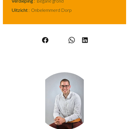
Verdieping
Begane grond
Uitzicht
Onbelemmerd Dorp