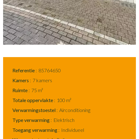
Referentie
85764650
Kamers
7 kamers
Ruimte
75 m²
Totale oppervlakte
100 m²
Verwarmingstoestel
Airconditioning
Type verwarming
Elektrisch
Toegang verwarming
Individueel