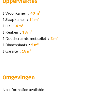
Oppervlaktes
1 Woonkamer
40 m²
1 Slaapkamer
14 m²
1 Hal
4 m²
1 Keuken
13 m²
1 Doucheruimte met toilet
3 m²
1 Binnenplaats
5 m²
1 Garage
18 m²
Omgevingen
No information available